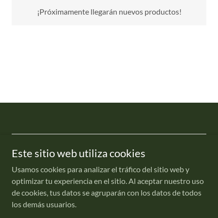
¡Próximamente llegarán nuevos productos!
Este sitio web utiliza cookies
Copyright © 2020 SINDEMEX - Todos los derechos reservados.
Usamos cookies para analizar el tráfico del sitio web y
Aviso de privacidad
optimizar tu experiencia en el sitio. Al aceptar nuestro uso
de cookies, tus datos se agruparán con los datos de todos
los demás usuarios.
Con tecnología de